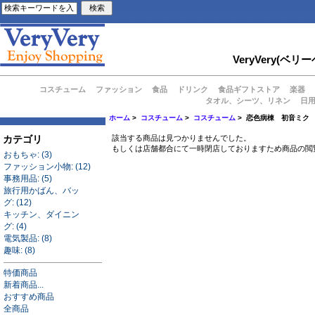
VeryVery
コスチューム
ファッション
食品
ドリンク
食品ギフトストア
楽器
タオル、シーツ、リネン
日
ホーム
>
コスチューム
>
コスチューム
> 恋色病棟 初音ミク 
カテゴリ
該当する商品は見つかりませんでした。
もしくは店舗都合にて一時閉店しておりますため商品の閲
おもちゃ: (3)
ファッション小物: (12)
事務用品: (5)
旅行用かばん、バッ
グ: (12)
キッチン、ダイニン
グ: (4)
電気製品: (8)
趣味: (8)
特価商品
新着商品...
おすすめ商品
全商品