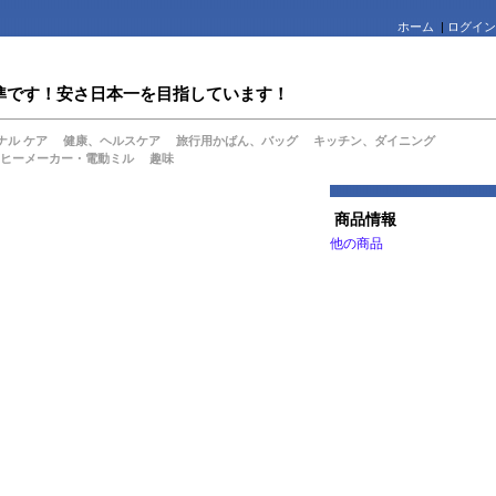
ホーム
|
ログイン
値水準です！安さ日本一を目指しています！
ナル ケア
健康、ヘルスケア
旅行用かばん、バッグ
キッチン、ダイニング
ヒーメーカー・電動ミル
趣味
商品情報
他の商品