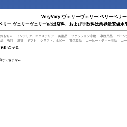
VeryVery
:
ヴェリーヴェリー
:
ベリーベリー
(ベリーベリー,ヴェリーヴェリー)の出店料、および手数料は業界最安
おもちゃ
インテリア、エクステリア
美術品
ファッション小物
事務用品
パーソ
用品、洗剤
照明
ギフト
クラフト、ホビー
電気製品
コーヒー・ティー用品
コー
衣装 ピンク色
覧ができません