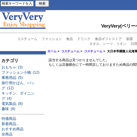
VeryVery
コスチューム
ファッション
食品
ドリンク
食品ギフトストア
楽器
タオル、シーツ、リネン
日
ホーム
>
コスチューム
>
コスチューム
> 大日本帝國擬人化海軍
カテゴリ
該当する商品は見つかりませんでした。
もしくは店舗都合にて一時閉店しておりますため商品の閲
おもちゃ: (3)
ファッション小物: (12)
事務用品: (5)
旅行用かばん、バッ
グ: (12)
キッチン、ダイニン
グ: (4)
電気製品: (8)
趣味: (8)
特価商品
新着商品...
おすすめ商品
全商品