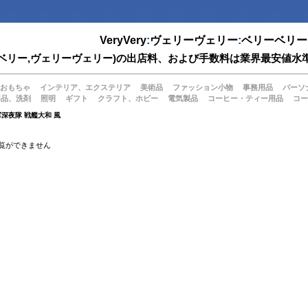
VeryVery
:
ヴェリーヴェリー
:
ベリーベリー
(ベリーベリー,ヴェリーヴェリー)の出店料、および手数料は業界最安
おもちゃ
インテリア、エクステリア
美術品
ファッション小物
事務用品
パーソ
用品、洗剤
照明
ギフト
クラフト、ホビー
電気製品
コーヒー・ティー用品
コー
深夜隊 戦艦大和 風
覧ができません