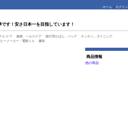
ホーム
|
ログイン
値水準です！安さ日本一を目指しています！
ナル ケア
健康、ヘルスケア
旅行用かばん、バッグ
キッチン、ダイニング
ヒーメーカー・電動ミル
趣味
商品情報
他の商品