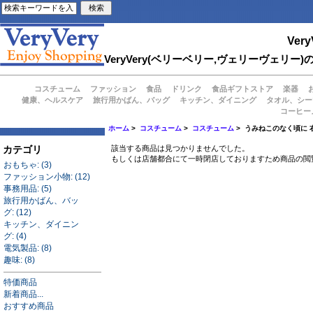
Very
VeryVery(ベリーベリー,ヴェリーヴェ
コスチューム
ファッション
食品
ドリンク
食品ギフトストア
楽器
健康、ヘルスケア
旅行用かばん、バッグ
キッチン、ダイニング
タオル、シー
コーヒー
ホーム
>
コスチューム
>
コスチューム
> うみねこのなく頃に 
カテゴリ
該当する商品は見つかりませんでした。
もしくは店舗都合にて一時閉店しておりますため商品の閲
おもちゃ: (3)
ファッション小物: (12)
事務用品: (5)
旅行用かばん、バッ
グ: (12)
キッチン、ダイニン
グ: (4)
電気製品: (8)
趣味: (8)
特価商品
新着商品...
おすすめ商品