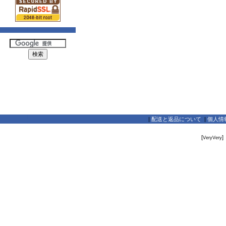
|
配送と返品について
|
個人情
[
]
VeryVery