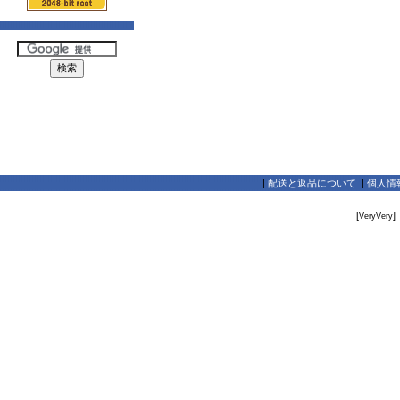
|
配送と返品について
|
個人情
[
]
VeryVery