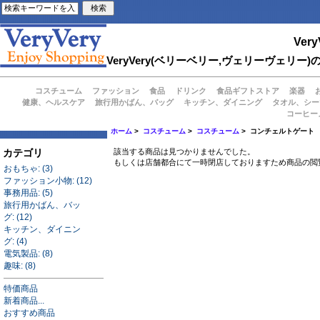
Very
VeryVery(ベリーベリー,ヴェリーヴェ
コスチューム
ファッション
食品
ドリンク
食品ギフトストア
楽器
健康、ヘルスケア
旅行用かばん、バッグ
キッチン、ダイニング
タオル、シー
コーヒー
ホーム
>
コスチューム
>
コスチューム
> コンチェルトゲート
カテゴリ
該当する商品は見つかりませんでした。
もしくは店舗都合にて一時閉店しておりますため商品の閲
おもちゃ: (3)
ファッション小物: (12)
事務用品: (5)
旅行用かばん、バッ
グ: (12)
キッチン、ダイニン
グ: (4)
電気製品: (8)
趣味: (8)
特価商品
新着商品...
おすすめ商品