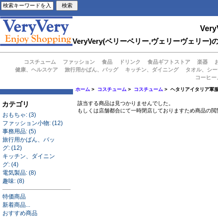
Very
VeryVery(ベリーベリー,ヴェリーヴェ
コスチューム
ファッション
食品
ドリンク
食品ギフトストア
楽器
健康、ヘルスケア
旅行用かばん、バッグ
キッチン、ダイニング
タオル、シー
コーヒー
ホーム
>
コスチューム
>
コスチューム
> ヘタリアイタリア軍
カテゴリ
該当する商品は見つかりませんでした。
もしくは店舗都合にて一時閉店しておりますため商品の閲
おもちゃ: (3)
ファッション小物: (12)
事務用品: (5)
旅行用かばん、バッ
グ: (12)
キッチン、ダイニン
グ: (4)
電気製品: (8)
趣味: (8)
特価商品
新着商品...
おすすめ商品