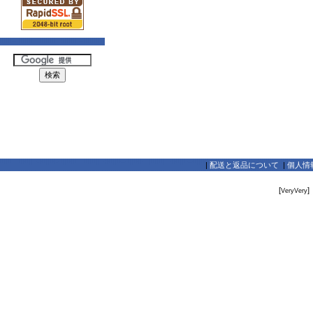
|
配送と返品について
|
個人情
[
]
VeryVery