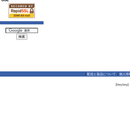
|
配送と返品について
|
個人情
[
]
VeryVery