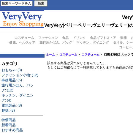
Very
VeryVery(ベリーベリー,ヴェリーヴェ
コスチューム
ファッション
食品
ドリンク
食品ギフトストア
楽器
健康、ヘルスケア
旅行用かばん、バッグ
キッチン、ダイニング
タオル、シー
コーヒー
ホーム
>
コスチューム
>
コスチューム
> 幻想水滸伝2 ルック 
カテゴリ
該当する商品は見つかりませんでした。
もしくは店舗都合にて一時閉店しておりますため商品の閲
おもちゃ: (3)
ファッション小物: (12)
事務用品: (5)
旅行用かばん、バッ
グ: (12)
キッチン、ダイニン
グ: (4)
電気製品: (8)
趣味: (8)
特価商品
新着商品...
おすすめ商品