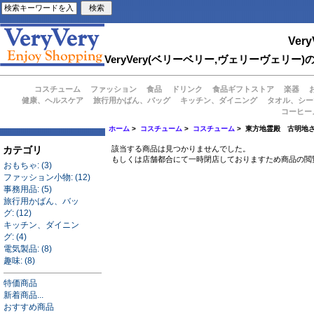
Very
VeryVery(ベリーベリー,ヴェリーヴェ
コスチューム
ファッション
食品
ドリンク
食品ギフトストア
楽器
健康、ヘルスケア
旅行用かばん、バッグ
キッチン、ダイニング
タオル、シー
コーヒー
ホーム
>
コスチューム
>
コスチューム
> 東方地霊殿 古明地
カテゴリ
該当する商品は見つかりませんでした。
もしくは店舗都合にて一時閉店しておりますため商品の閲
おもちゃ: (3)
ファッション小物: (12)
事務用品: (5)
旅行用かばん、バッ
グ: (12)
キッチン、ダイニン
グ: (4)
電気製品: (8)
趣味: (8)
特価商品
新着商品...
おすすめ商品