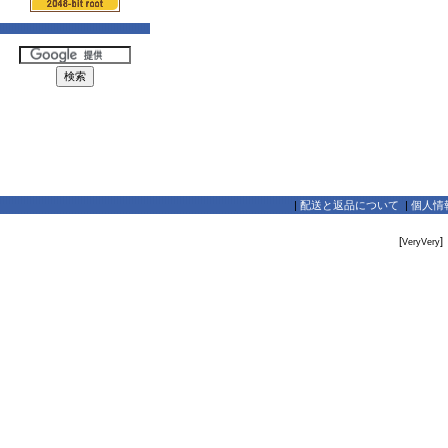
|
配送と返品について
|
個人情
[
]
VeryVery