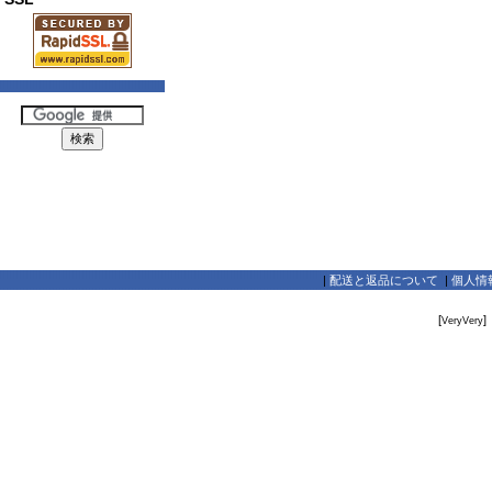
|
配送と返品について
|
個人情
[
]
VeryVery