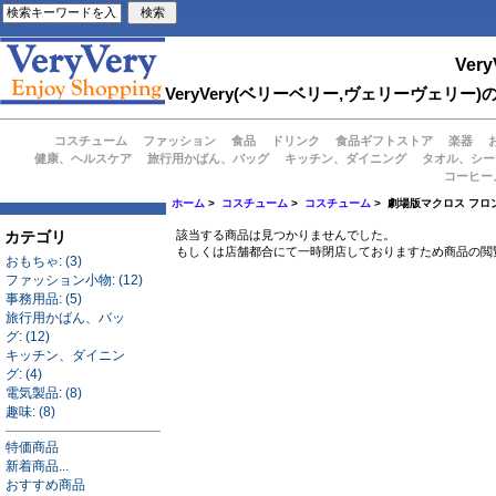
Very
VeryVery(ベリーベリー,ヴェリーヴェ
コスチューム
ファッション
食品
ドリンク
食品ギフトストア
楽器
健康、ヘルスケア
旅行用かばん、バッグ
キッチン、ダイニング
タオル、シー
コーヒー
ホーム
>
コスチューム
>
コスチューム
> 劇場版マクロス フロ
カテゴリ
該当する商品は見つかりませんでした。
もしくは店舗都合にて一時閉店しておりますため商品の閲
おもちゃ: (3)
ファッション小物: (12)
事務用品: (5)
旅行用かばん、バッ
グ: (12)
キッチン、ダイニン
グ: (4)
電気製品: (8)
趣味: (8)
特価商品
新着商品...
おすすめ商品