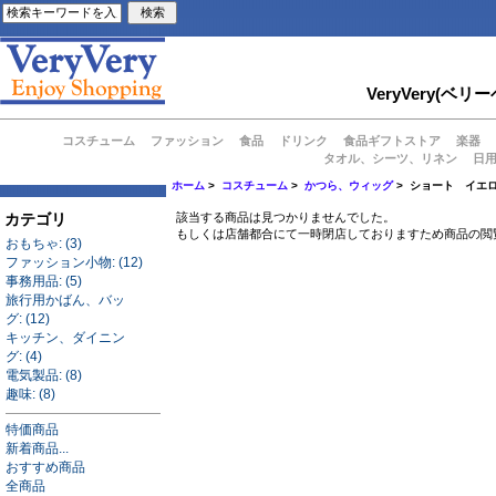
VeryVery
コスチューム
ファッション
食品
ドリンク
食品ギフトストア
楽器
タオル、シーツ、リネン
日
ホーム
>
コスチューム
>
かつら、ウィッグ
> ショート イエ
カテゴリ
該当する商品は見つかりませんでした。
もしくは店舗都合にて一時閉店しておりますため商品の閲
おもちゃ: (3)
ファッション小物: (12)
事務用品: (5)
旅行用かばん、バッ
グ: (12)
キッチン、ダイニン
グ: (4)
電気製品: (8)
趣味: (8)
特価商品
新着商品...
おすすめ商品
全商品