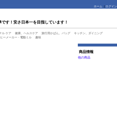
ホーム
|
ログイン
値水準です！安さ日本一を目指しています！
ナル ケア
健康、ヘルスケア
旅行用かばん、バッグ
キッチン、ダイニング
ヒーメーカー・電動ミル
趣味
商品情報
他の商品