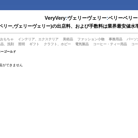
VeryVery
:
ヴェリーヴェリー
:
ベリーベリー
(ベリーベリー,ヴェリーヴェリー)の出店料、および手数料は業界最安
おもちゃ
インテリア、エクステリア
美術品
ファッション小物
事務用品
パーソ
用品、洗剤
照明
ギフト
クラフト、ホビー
電気製品
コーヒー・ティー用品
コー
ローゴールド
覧ができません