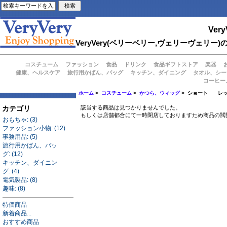
Very
VeryVery(ベリーベリー,ヴェリーヴェ
コスチューム
ファッション
食品
ドリンク
食品ギフトストア
楽器
健康、ヘルスケア
旅行用かばん、バッグ
キッチン、ダイニング
タオル、シー
コーヒー
ホーム
>
コスチューム
>
かつら、ウィッグ
> ショート レ
カテゴリ
該当する商品は見つかりませんでした。
もしくは店舗都合にて一時閉店しておりますため商品の閲
おもちゃ: (3)
ファッション小物: (12)
事務用品: (5)
旅行用かばん、バッ
グ: (12)
キッチン、ダイニン
グ: (4)
電気製品: (8)
趣味: (8)
特価商品
新着商品...
おすすめ商品