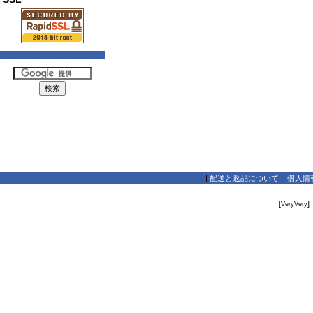
|
配送と返品について
|
個人情
[
]
VeryVery