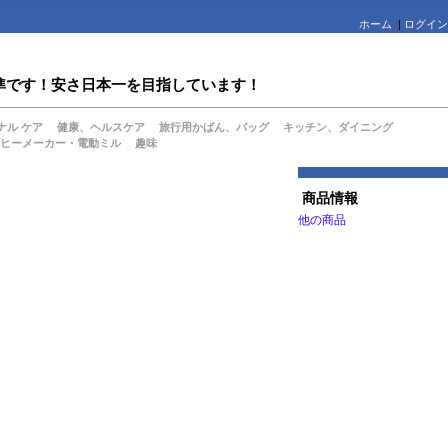
ホーム
|
ログイン
値水準です！安さ日本一を目指しています！
ナル ケア
健康、ヘルスケア
旅行用かばん、バッグ
キッチン、ダイニング
ヒーメーカー・電動ミル
趣味
商品情報
他の商品