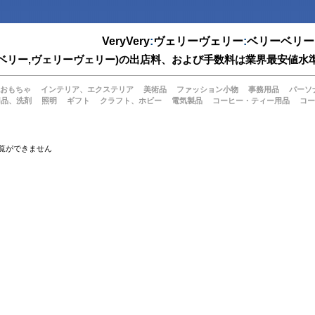
VeryVery
:
ヴェリーヴェリー
:
ベリーベリー
(ベリーベリー,ヴェリーヴェリー)の出店料、および手数料は業界最安
おもちゃ
インテリア、エクステリア
美術品
ファッション小物
事務用品
パーソ
用品、洗剤
照明
ギフト
クラフト、ホビー
電気製品
コーヒー・ティー用品
コー
覧ができません