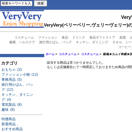
Very
VeryVery(ベリーベリー,ヴェリーヴェ
コスチューム
ファッション
食品
ドリンク
食品ギフトストア
楽器
健康、ヘルスケア
旅行用かばん、バッグ
キッチン、ダイニング
タオル、シー
コーヒー
ホーム
>
コスチューム
>
コスチューム
> 銀魂★カムイ神威★
カテゴリ
該当する商品は見つかりませんでした。
もしくは店舗都合にて一時閉店しておりますため商品の閲
おもちゃ: (3)
ファッション小物: (12)
事務用品: (5)
旅行用かばん、バッ
グ: (12)
キッチン、ダイニン
グ: (4)
電気製品: (8)
趣味: (8)
特価商品
新着商品...
おすすめ商品