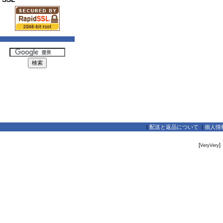
|
配送と返品について
|
個人情
[
]
VeryVery