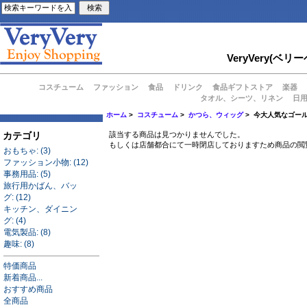
VeryVery
コスチューム
ファッション
食品
ドリンク
食品ギフトストア
楽器
タオル、シーツ、リネン
日
ホーム
>
コスチューム
>
かつら、ウィッグ
> 今大人気なゴー
カテゴリ
該当する商品は見つかりませんでした。
もしくは店舗都合にて一時閉店しておりますため商品の閲
おもちゃ: (3)
ファッション小物: (12)
事務用品: (5)
旅行用かばん、バッ
グ: (12)
キッチン、ダイニン
グ: (4)
電気製品: (8)
趣味: (8)
特価商品
新着商品...
おすすめ商品
全商品