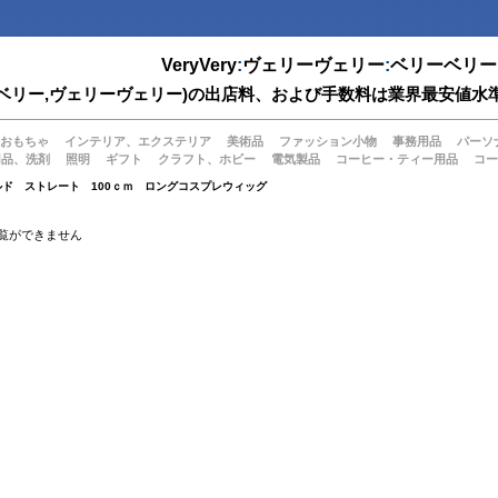
VeryVery
:
ヴェリーヴェリー
:
ベリーベリー
(ベリーベリー,ヴェリーヴェリー)の出店料、および手数料は業界最安
おもちゃ
インテリア、エクステリア
美術品
ファッション小物
事務用品
パーソ
用品、洗剤
照明
ギフト
クラフト、ホビー
電気製品
コーヒー・ティー用品
コー
ルド ストレート 100ｃｍ ロングコスプレウィッグ
覧ができません