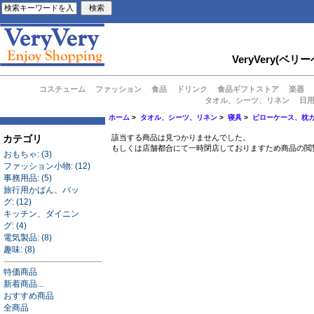
VeryVery
コスチューム
ファッション
食品
ドリンク
食品ギフトストア
楽器
タオル、シーツ、リネン
日
ホーム
>
タオル、シーツ、リネン
>
寝具
>
ピローケース、枕
カテゴリ
該当する商品は見つかりませんでした。
もしくは店舗都合にて一時閉店しておりますため商品の閲
おもちゃ: (3)
ファッション小物: (12)
事務用品: (5)
旅行用かばん、バッ
グ: (12)
キッチン、ダイニン
グ: (4)
電気製品: (8)
趣味: (8)
特価商品
新着商品...
おすすめ商品
全商品