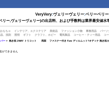
VeryVery
:
ヴェリーヴェリー
:
ベリーベリー
(ベリーベリー,ヴェリーヴェリー)の出店料、および手数料は業界最安
おもちゃ
インテリア、エクステリア
美術品
ファッション小物
事務用品
パーソ
用品、洗剤
照明
ギフト
クラフト、ホビー
電気製品
コーヒー・ティー用品
コー
カバー
> 抱き枕 2WAY トリコット 両面 ファスナー付き Fate ディルムット?オディナ 抱き枕
覧ができません