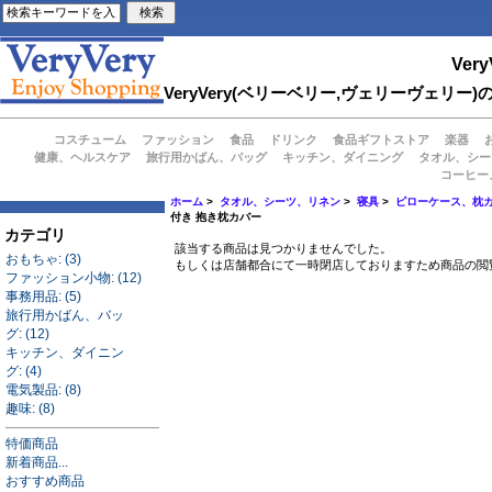
Very
VeryVery(ベリーベリー,ヴェリーヴェ
コスチューム
ファッション
食品
ドリンク
食品ギフトストア
楽器
健康、ヘルスケア
旅行用かばん、バッグ
キッチン、ダイニング
タオル、シー
コーヒー
ホーム
>
タオル、シーツ、リネン
>
寝具
>
ピローケース、枕
付き 抱き枕カバー
カテゴリ
該当する商品は見つかりませんでした。
おもちゃ: (3)
もしくは店舗都合にて一時閉店しておりますため商品の閲
ファッション小物: (12)
事務用品: (5)
旅行用かばん、バッ
グ: (12)
キッチン、ダイニン
グ: (4)
電気製品: (8)
趣味: (8)
特価商品
新着商品...
おすすめ商品