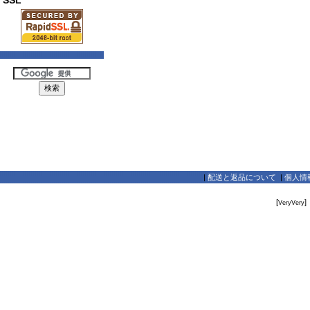
SSL
|
配送と返品について
|
個人情
[
]
VeryVery