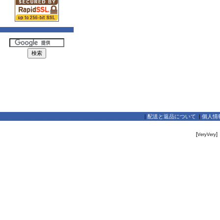
|
配送と返品について
|
個人情
[
]
VeryVery