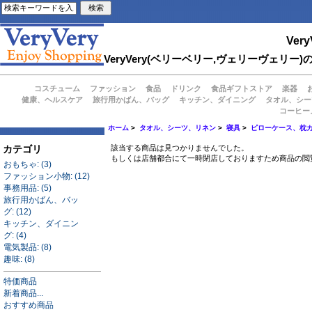
Very
VeryVery(ベリーベリー,ヴェリーヴェ
コスチューム
ファッション
食品
ドリンク
食品ギフトストア
楽器
健康、ヘルスケア
旅行用かばん、バッグ
キッチン、ダイニング
タオル、シー
コーヒー
ホーム
>
タオル、シーツ、リネン
>
寝具
>
ピローケース、枕
カテゴリ
該当する商品は見つかりませんでした。
もしくは店舗都合にて一時閉店しておりますため商品の閲
おもちゃ: (3)
ファッション小物: (12)
事務用品: (5)
旅行用かばん、バッ
グ: (12)
キッチン、ダイニン
グ: (4)
電気製品: (8)
趣味: (8)
特価商品
新着商品...
おすすめ商品