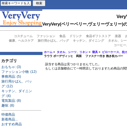
Very
VeryVery(ベリーベリー,ヴェリーヴェ
コスチューム
ファッション
食品
ドリンク
食品ギフトストア
楽器
健康、ヘルスケア
旅行用かばん、バッグ
キッチン、ダイニング
タオル、シー
コーヒー
ホーム
>
タオル、シーツ、リネン
>
寝具
>
ピローケース、枕
ラウラ ボーデヴィッヒ 両面 ファスナー付き 抱き枕カバー
カテゴリ
該当する商品は見つかりませんでした。
おもちゃ: (3)
もしくは店舗都合にて一時閉店しておりますため商品の閲
ファッション小物: (12)
事務用品: (5)
旅行用かばん、バッ
グ: (12)
キッチン、ダイニン
グ: (4)
電気製品: (8)
趣味: (8)
特価商品
新着商品...
おすすめ商品