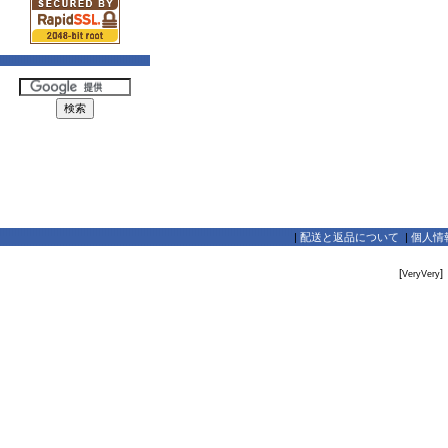
|
配送と返品について
|
個人情
[
]
VeryVery