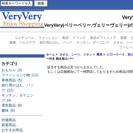
Very
VeryVery(ベリーベリー,ヴェリーヴェ
コスチューム
ファッション
食品
ドリンク
食品ギフトストア
楽器
健康、ヘルスケア
旅行用かばん、バッグ
キッチン、ダイニング
タオル、シー
コーヒー
ホーム
>
タオル、シーツ、リネン
>
寝具
>
ピローケース、枕
ー付き 抱き枕カバー
カテゴリ
該当する商品は見つかりませんでした。
おもちゃ: (3)
もしくは店舗都合にて一時閉店しておりますため商品の閲
ファッション小物: (12)
事務用品: (5)
旅行用かばん、バッ
グ: (12)
キッチン、ダイニン
グ: (4)
電気製品: (8)
趣味: (8)
特価商品
新着商品...
おすすめ商品