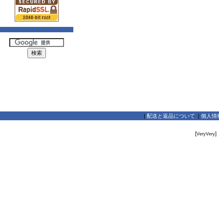
|
配送と返品について
|
個人情
[
]
VeryVery