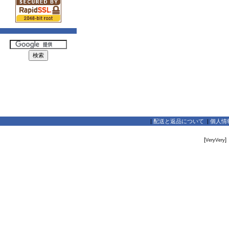
|
配送と返品について
|
個人情
[
]
VeryVery