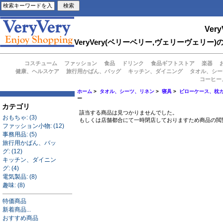
Very
VeryVery(ベリーベリー,ヴェリーヴェ
コスチューム
ファッション
食品
ドリンク
食品ギフトストア
楽器
健康、ヘルスケア
旅行用かばん、バッグ
キッチン、ダイニング
タオル、シー
コーヒー
ホーム
>
タオル、シーツ、リネン
>
寝具
>
ピローケース、枕
ー
カテゴリ
該当する商品は見つかりませんでした。
おもちゃ: (3)
もしくは店舗都合にて一時閉店しておりますため商品の閲
ファッション小物: (12)
事務用品: (5)
旅行用かばん、バッ
グ: (12)
キッチン、ダイニン
グ: (4)
電気製品: (8)
趣味: (8)
特価商品
新着商品...
おすすめ商品