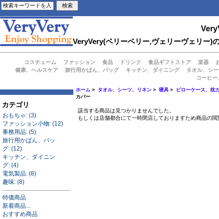
Very
VeryVery(ベリーベリー,ヴェリーヴェ
コスチューム
ファッション
食品
ドリンク
食品ギフトストア
楽器
健康、ヘルスケア
旅行用かばん、バッグ
キッチン、ダイニング
タオル、シー
コーヒー
ホーム
>
タオル、シーツ、リネン
>
寝具
>
ピローケース、枕
カバー
カテゴリ
該当する商品は見つかりませんでした。
おもちゃ: (3)
もしくは店舗都合にて一時閉店しておりますため商品の閲
ファッション小物: (12)
事務用品: (5)
旅行用かばん、バッ
グ: (12)
キッチン、ダイニン
グ: (4)
電気製品: (8)
趣味: (8)
特価商品
新着商品...
おすすめ商品