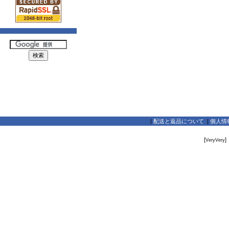
|
配送と返品について
|
個人情
[
]
VeryVery