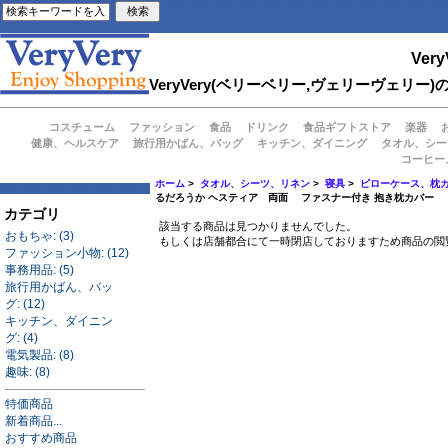
Very
VeryVery(ベリーベリー,ヴェリーヴェ
コスチューム
ファッション
食品
ドリンク
食品ギフトストア
楽器
健康、ヘルスケア
旅行用かばん、バッグ
キッチン、ダイニング
タオル、シー
コーヒー
ホーム
>
タオル、シーツ、リネン
>
寝具
>
ピローケース、枕
るだろうか ヘスティア 両面 ファスナー付き 抱き枕カバー
カテゴリ
該当する商品は見つかりませんでした。
おもちゃ: (3)
もしくは店舗都合にて一時閉店しておりますため商品の閲
ファッション小物: (12)
事務用品: (5)
旅行用かばん、バッ
グ: (12)
キッチン、ダイニン
グ: (4)
電気製品: (8)
趣味: (8)
特価商品
新着商品...
おすすめ商品