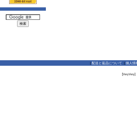
|
配送と返品について
|
個人情
[
]
VeryVery