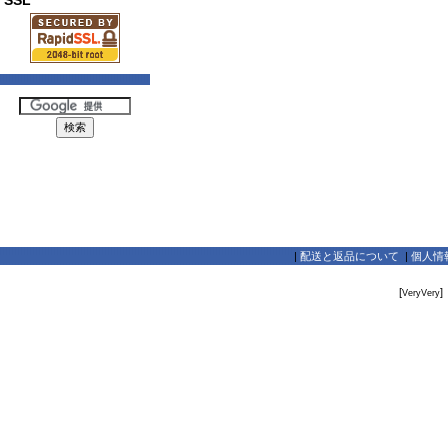
SSL
|
配送と返品について
|
個人情
[
]
VeryVery