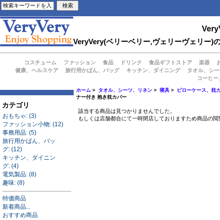
Very
VeryVery(ベリーベリー,ヴェリーヴェ
コスチューム
ファッション
食品
ドリンク
食品ギフトストア
楽器
健康、ヘルスケア
旅行用かばん、バッグ
キッチン、ダイニング
タオル、シー
コーヒー
ホーム
>
タオル、シーツ、リネン
>
寝具
>
ピローケース、枕
ナー付き 抱き枕カバー
カテゴリ
該当する商品は見つかりませんでした。
おもちゃ: (3)
もしくは店舗都合にて一時閉店しておりますため商品の閲
ファッション小物: (12)
事務用品: (5)
旅行用かばん、バッ
グ: (12)
キッチン、ダイニン
グ: (4)
電気製品: (8)
趣味: (8)
特価商品
新着商品...
おすすめ商品