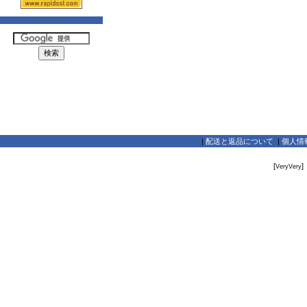
|
配送と返品について
|
個人情
[
]
VeryVery