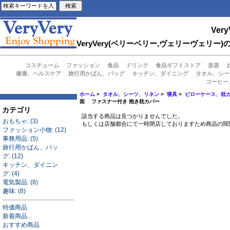
Very
VeryVery(ベリーベリー,ヴェリーヴェ
コスチューム
ファッション
食品
ドリンク
食品ギフトストア
楽器
健康、ヘルスケア
旅行用かばん、バッグ
キッチン、ダイニング
タオル、シー
コーヒー
ホーム
>
タオル、シーツ、リネン
>
寝具
>
ピローケース、枕
面 ファスナー付き 抱き枕カバー
カテゴリ
該当する商品は見つかりませんでした。
おもちゃ: (3)
もしくは店舗都合にて一時閉店しておりますため商品の閲
ファッション小物: (12)
事務用品: (5)
旅行用かばん、バッ
グ: (12)
キッチン、ダイニン
グ: (4)
電気製品: (8)
趣味: (8)
特価商品
新着商品...
おすすめ商品