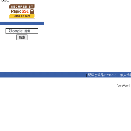
SSL
|
配送と返品について
|
個人情
[
]
VeryVery