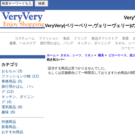
Very
VeryVery(ベリーベリー,ヴェリーヴェ
コスチューム
ファッション
食品
ドリンク
食品ギフトストア
楽器
健康、ヘルスケア
旅行用かばん、バッグ
キッチン、ダイニング
タオル、シー
コーヒー
ホーム
>
タオル、シーツ、リネン
>
寝具
>
ピローケース、枕
抱き枕カバー
カテゴリ
該当する商品は見つかりませんでした。
おもちゃ: (3)
もしくは店舗都合にて一時閉店しておりますため商品の閲
ファッション小物: (12)
事務用品: (5)
旅行用かばん、バッ
グ: (12)
キッチン、ダイニン
グ: (4)
電気製品: (8)
趣味: (8)
特価商品
新着商品...
おすすめ商品