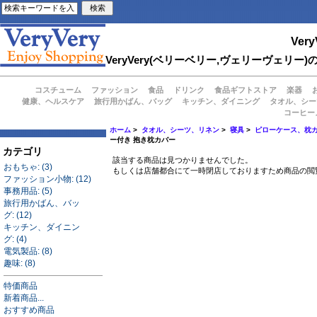
Very
VeryVery(ベリーベリー,ヴェリーヴェ
コスチューム
ファッション
食品
ドリンク
食品ギフトストア
楽器
健康、ヘルスケア
旅行用かばん、バッグ
キッチン、ダイニング
タオル、シー
コーヒー
ホーム
>
タオル、シーツ、リネン
>
寝具
>
ピローケース、枕
ー付き 抱き枕カバー
カテゴリ
該当する商品は見つかりませんでした。
おもちゃ: (3)
もしくは店舗都合にて一時閉店しておりますため商品の閲
ファッション小物: (12)
事務用品: (5)
旅行用かばん、バッ
グ: (12)
キッチン、ダイニン
グ: (4)
電気製品: (8)
趣味: (8)
特価商品
新着商品...
おすすめ商品