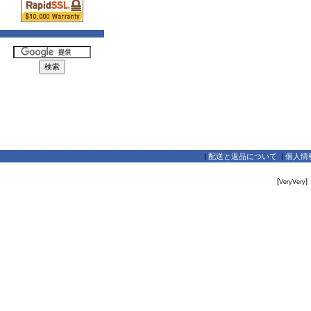
|
配送と返品について
|
個人情
[
]
VeryVery