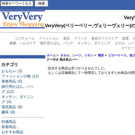
Very
VeryVery(ベリーベリー,ヴェリーヴェ
コスチューム
ファッション
食品
ドリンク
食品ギフトストア
楽器
健康、ヘルスケア
旅行用かばん、バッグ
キッチン、ダイニング
タオル、シー
コーヒー
ホーム
>
タオル、シーツ、リネン
>
寝具
>
ピローケース、枕
ナー付き 抱き枕カバー
カテゴリ
該当する商品は見つかりませんでした。
おもちゃ: (3)
もしくは店舗都合にて一時閉店しておりますため商品の閲
ファッション小物: (12)
事務用品: (5)
旅行用かばん、バッ
グ: (12)
キッチン、ダイニン
グ: (4)
電気製品: (8)
趣味: (8)
特価商品
新着商品...
おすすめ商品