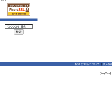
SSL
|
配送と返品について
|
個人情
[
]
VeryVery