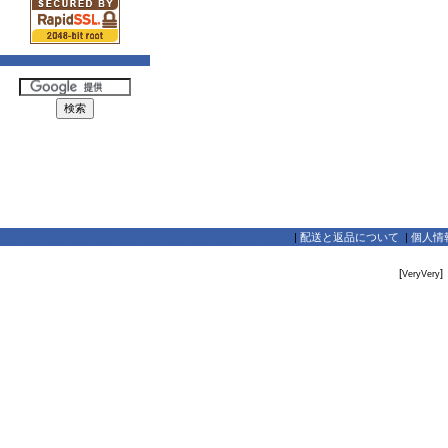
|
配送と返品について
|
個人情
[
]
VeryVery