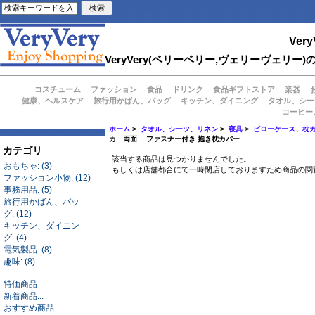
Very
VeryVery(ベリーベリー,ヴェリーヴェ
コスチューム
ファッション
食品
ドリンク
食品ギフトストア
楽器
健康、ヘルスケア
旅行用かばん、バッグ
キッチン、ダイニング
タオル、シー
コーヒー
ホーム
>
タオル、シーツ、リネン
>
寝具
>
ピローケース、枕
カ 両面 ファスナー付き 抱き枕カバー
カテゴリ
該当する商品は見つかりませんでした。
おもちゃ: (3)
もしくは店舗都合にて一時閉店しておりますため商品の閲
ファッション小物: (12)
事務用品: (5)
旅行用かばん、バッ
グ: (12)
キッチン、ダイニン
グ: (4)
電気製品: (8)
趣味: (8)
特価商品
新着商品...
おすすめ商品