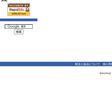
SSL
|
配送と返品について
|
個人情
[
]
VeryVery