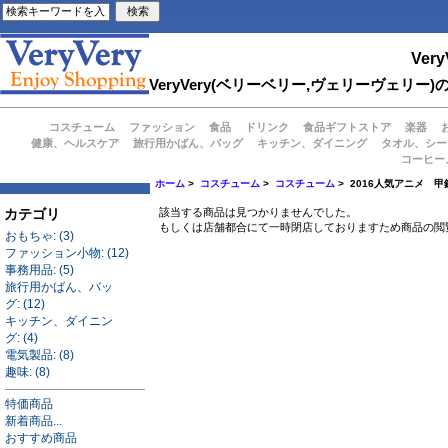
Very
VeryVery(ベリーベリー,ヴェリーヴェ
コスチューム
ファッション
食品
ドリンク
食品ギフトストア
楽器
健康、ヘルスケア
旅行用かばん、バッグ
キッチン、ダイニング
タオル、シー
コーヒー
ホーム
>
コスチューム
>
コスチューム
> 2016人気アニメ 
カテゴリ
該当する商品は見つかりませんでした。
もしくは店舗都合にて一時閉店しておりますため商品の閲
おもちゃ: (3)
ファッション小物: (12)
事務用品: (5)
旅行用かばん、バッ
グ: (12)
キッチン、ダイニン
グ: (4)
電気製品: (8)
趣味: (8)
特価商品
新着商品...
おすすめ商品