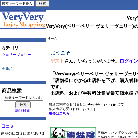
Very
VeryVery(ベリーベリー,ヴェリーヴェ
ホーム
カテゴリ
ようこそ
ヴェリーヴェリー
ゲスト
さん、いらっしゃいませ。
ログイ
全商品
「
VeryVery(ベリーベリー,ヴェリーヴェリ
「店舗様にかかる出店料を下げ、購入者
です。
商品検索
出店料、および手数料は業界最安値水準
出店に関するお問合せは
shop@veryvery.jp
まで
個人出店も受け付けております。
詳細検索
概要はこちら
口コミ
熊猫屋：パンダグッズの販
商品の口コミはまだありま
熊猫好きの、熊猫好きによる、