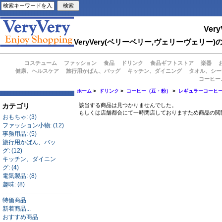
Very
VeryVery(ベリーベリー,ヴェリーヴェ
コスチューム
ファッション
食品
ドリンク
食品ギフトストア
楽器
健康、ヘルスケア
旅行用かばん、バッグ
キッチン、ダイニング
タオル、シー
コーヒー
ホーム
>
ドリンク
>
コーヒー（豆・粉）
>
レギュラーコーヒ
カテゴリ
該当する商品は見つかりませんでした。
もしくは店舗都合にて一時閉店しておりますため商品の閲
おもちゃ: (3)
ファッション小物: (12)
事務用品: (5)
旅行用かばん、バッ
グ: (12)
キッチン、ダイニン
グ: (4)
電気製品: (8)
趣味: (8)
特価商品
新着商品...
おすすめ商品