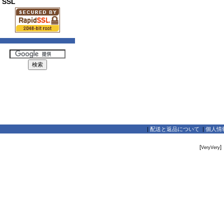
SSL
|
配送と返品について
|
個人情
[
]
VeryVery