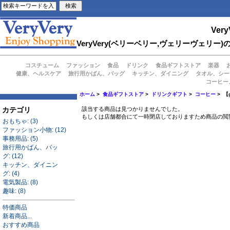
Very
VeryVery(ベリーベリー,ヴェリーヴェ
コスチューム
ファッション
食品
ドリンク
食品ギフトストア
楽器
健康、ヘルスケア
旅行用かばん、バッグ
キッチン、ダイニング
タオル、シー
コーヒー
ホーム
>
食品ギフトストア
>
ドリンクギフト
>
コーヒー
> 【
カテゴリ
該当する商品は見つかりませんでした。
もしくは店舗都合にて一時閉店しておりますため商品の閲
おもちゃ: (3)
ファッション小物: (12)
事務用品: (5)
旅行用かばん、バッ
グ: (12)
キッチン、ダイニン
グ: (4)
電気製品: (8)
趣味: (8)
特価商品
新着商品...
おすすめ商品