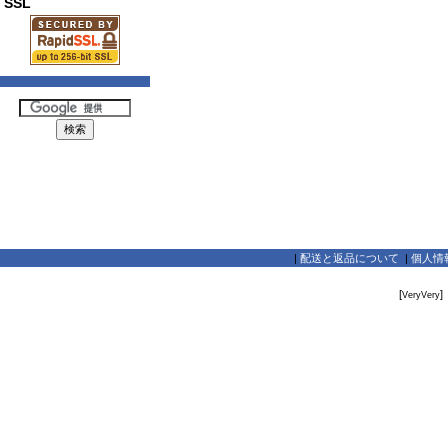
SSL
|
配送と返品について
|
個人情
[
]
VeryVery