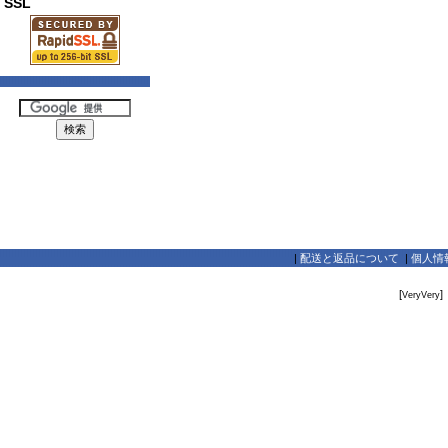
SSL
|
配送と返品について
|
個人情
[
]
VeryVery