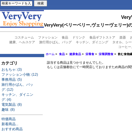
Very
VeryVery(ベリーベリー,ヴェリーヴェ
コスチューム
ファッション
食品
ドリンク
食品ギフトストア
楽器
健康、ヘルスケア
旅行用かばん、バッグ
キッチン、ダイニング
タオル、シー
コーヒー
ホーム
>
食品
>
健康食品
>
栄養食
>
栄養調整食
> 飲む食物
カテゴリ
該当する商品は見つかりませんでした。
もしくは店舗都合にて一時閉店しておりますため商品の閲
おもちゃ: (3)
ファッション小物: (12)
事務用品: (5)
旅行用かばん、バッ
グ: (12)
キッチン、ダイニン
グ: (4)
電気製品: (8)
趣味: (8)
特価商品
新着商品...
おすすめ商品