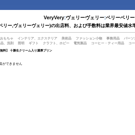
VeryVery
:
ヴェリーヴェリー
:
ベリーベリー
(ベリーベリー,ヴェリーヴェリー)の出店料、および手数料は業界最安
おもちゃ
インテリア、エクステリア
美術品
ファッション小物
事務用品
パーソ
用品、洗剤
照明
ギフト
クラフト、ホビー
電気製品
コーヒー・ティー用品
コー
料無料】 十勝生クリーム入り濃厚プリン
覧ができません