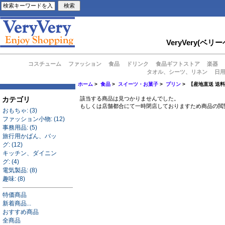
VeryVery
コスチューム
ファッション
食品
ドリンク
食品ギフトストア
楽器
タオル、シーツ、リネン
日
ホーム
>
食品
>
スイーツ・お菓子
>
プリン
> 【産地直送 送
カテゴリ
該当する商品は見つかりませんでした。
もしくは店舗都合にて一時閉店しておりますため商品の閲
おもちゃ: (3)
ファッション小物: (12)
事務用品: (5)
旅行用かばん、バッ
グ: (12)
キッチン、ダイニン
グ: (4)
電気製品: (8)
趣味: (8)
特価商品
新着商品...
おすすめ商品
全商品