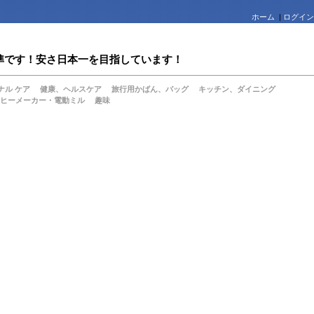
ホーム
|
ログイン
値水準です！安さ日本一を目指しています！
ナル ケア
健康、ヘルスケア
旅行用かばん、バッグ
キッチン、ダイニング
ヒーメーカー・電動ミル
趣味