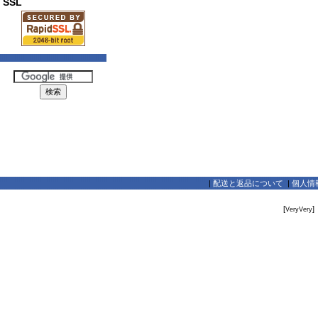
SSL
|
配送と返品について
|
個人情
[
]
VeryVery