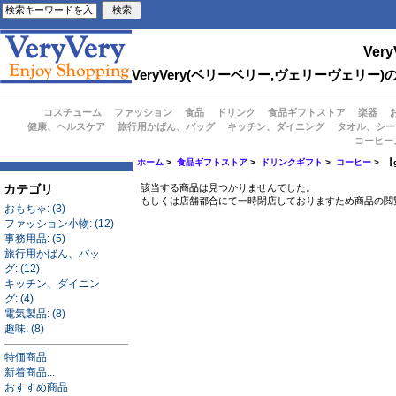
Very
VeryVery(ベリーベリー,ヴェリーヴェ
コスチューム
ファッション
食品
ドリンク
食品ギフトストア
楽器
健康、ヘルスケア
旅行用かばん、バッグ
キッチン、ダイニング
タオル、シー
コーヒー
ホーム
>
食品ギフトストア
>
ドリンクギフト
>
コーヒー
> 【
カテゴリ
該当する商品は見つかりませんでした。
もしくは店舗都合にて一時閉店しておりますため商品の閲
おもちゃ: (3)
ファッション小物: (12)
事務用品: (5)
旅行用かばん、バッ
グ: (12)
キッチン、ダイニン
グ: (4)
電気製品: (8)
趣味: (8)
特価商品
新着商品...
おすすめ商品