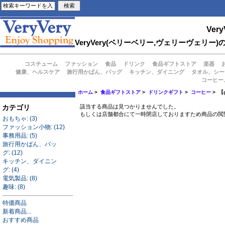
Very
VeryVery(ベリーベリー,ヴェリーヴェ
コスチューム
ファッション
食品
ドリンク
食品ギフトストア
楽器
健康、ヘルスケア
旅行用かばん、バッグ
キッチン、ダイニング
タオル、シー
コーヒー
ホーム
>
食品ギフトストア
>
ドリンクギフト
>
コーヒー
> 
カテゴリ
該当する商品は見つかりませんでした。
もしくは店舗都合にて一時閉店しておりますため商品の閲
おもちゃ: (3)
ファッション小物: (12)
事務用品: (5)
旅行用かばん、バッ
グ: (12)
キッチン、ダイニン
グ: (4)
電気製品: (8)
趣味: (8)
特価商品
新着商品...
おすすめ商品