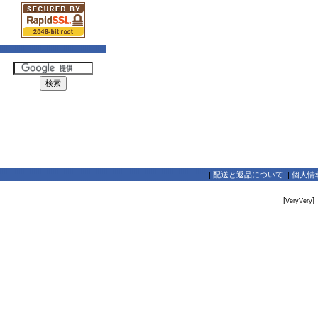
|
配送と返品について
|
個人情
[
]
VeryVery