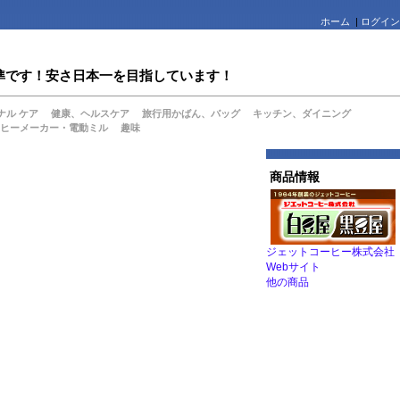
ホーム
|
ログイン
値水準です！安さ日本一を目指しています！
ナル ケア
健康、ヘルスケア
旅行用かばん、バッグ
キッチン、ダイニング
ヒーメーカー・電動ミル
趣味
商品情報
ジェットコーヒー株式会社
Webサイト
他の商品