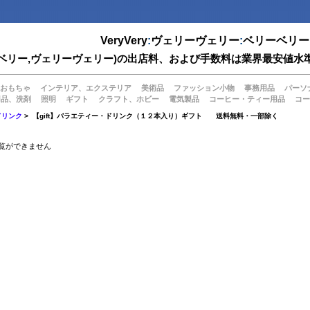
VeryVery
:
ヴェリーヴェリー
:
ベリーベリー
(ベリーベリー,ヴェリーヴェリー)の出店料、および手数料は業界最安
おもちゃ
インテリア、エクステリア
美術品
ファッション小物
事務用品
パーソ
用品、洗剤
照明
ギフト
クラフト、ホビー
電気製品
コーヒー・ティー用品
コー
ドリンク
> 【gift】バラエティー・ドリンク（１２本入り）ギフト 送料無料・一部除く
覧ができません