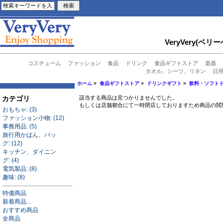
VeryVery
コスチューム
ファッション
食品
ドリンク
食品ギフトストア
楽器
タオル、シーツ、リネン
日
ホーム
>
食品ギフトストア
>
ドリンクギフト
>
飲料・ソフト
カテゴリ
該当する商品は見つかりませんでした。
もしくは店舗都合にて一時閉店しておりますため商品の閲
おもちゃ: (3)
ファッション小物: (12)
事務用品: (5)
旅行用かばん、バッ
グ: (12)
キッチン、ダイニン
グ: (4)
電気製品: (8)
趣味: (8)
特価商品
新着商品...
おすすめ商品
全商品