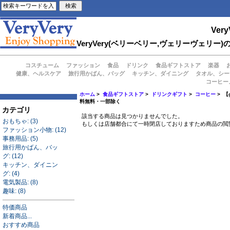
Very
VeryVery(ベリーベリー,ヴェリーヴェ
コスチューム
ファッション
食品
ドリンク
食品ギフトストア
楽器
健康、ヘルスケア
旅行用かばん、バッグ
キッチン、ダイニング
タオル、シー
コーヒー
ホーム
>
食品ギフトストア
>
ドリンクギフト
>
コーヒー
> 
料無料・一部除く
カテゴリ
該当する商品は見つかりませんでした。
おもちゃ: (3)
もしくは店舗都合にて一時閉店しておりますため商品の閲
ファッション小物: (12)
事務用品: (5)
旅行用かばん、バッ
グ: (12)
キッチン、ダイニン
グ: (4)
電気製品: (8)
趣味: (8)
特価商品
新着商品...
おすすめ商品