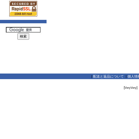
|
配送と返品について
|
個人情
[
]
VeryVery