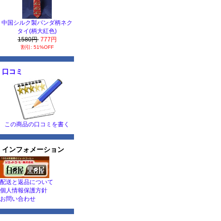
中国シルク製パンダ柄ネク
タイ(柄大紅色)
1580円
777円
割引: 51%OFF
口コミ
この商品の口コミを書く
インフォメーション
配送と返品について
個人情報保護方針
お問い合わせ