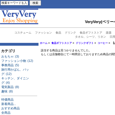
VeryVery
コスチューム
ファッション
食品
ドリンク
食品ギフトストア
楽器
タオル、シーツ、リネン
日
ホーム
>
食品ギフトストア
>
ドリンクギフト
>
コーヒー
> 
カテゴリ
該当する商品は見つかりませんでした。
もしくは店舗都合にて一時閉店しておりますため商品の閲
おもちゃ: (3)
ファッション小物: (12)
事務用品: (5)
旅行用かばん、バッ
グ: (12)
キッチン、ダイニン
グ: (4)
電気製品: (8)
趣味: (8)
特価商品
新着商品...
おすすめ商品
全商品