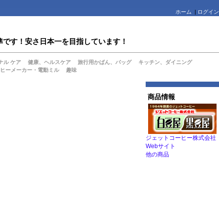
ホーム
|
ログイン
値水準です！安さ日本一を目指しています！
ナル ケア
健康、ヘルスケア
旅行用かばん、バッグ
キッチン、ダイニング
ヒーメーカー・電動ミル
趣味
商品情報
ジェットコーヒー株式会社
Webサイト
他の商品