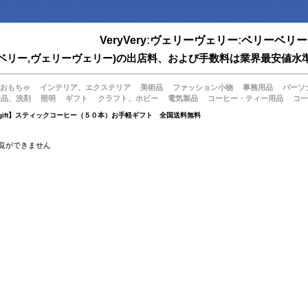
VeryVery
:
ヴェリーヴェリー
:
ベリーベリー
(ベリーベリー,ヴェリーヴェリー)の出店料、および手数料は業界最安
おもちゃ
インテリア、エクステリア
美術品
ファッション小物
事務用品
パーソ
用品、洗剤
照明
ギフト
クラフト、ホビー
電気製品
コーヒー・ティー用品
コー
【gift】スティックコーヒー（５０本）お手軽ギフト 全国送料無料
覧ができません