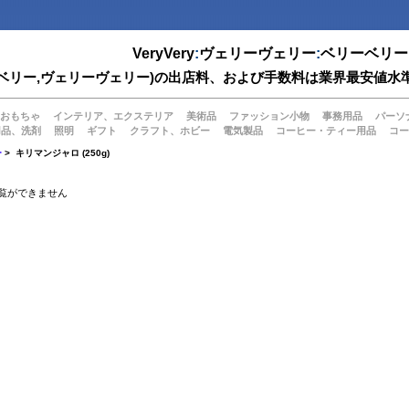
VeryVery
:
ヴェリーヴェリー
:
ベリーベリー
(ベリーベリー,ヴェリーヴェリー)の出店料、および手数料は業界最安
おもちゃ
インテリア、エクステリア
美術品
ファッション小物
事務用品
パーソ
用品、洗剤
照明
ギフト
クラフト、ホビー
電気製品
コーヒー・ティー用品
コー
ー
> キリマンジャロ (250g)
覧ができません