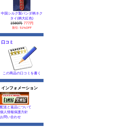
中国シルク製パンダ柄ネク
タイ(柄大紅色)
1580円
777円
割引: 51%OFF
口コミ
この商品の口コミを書く
インフォメーション
配送と返品について
個人情報保護方針
お問い合わせ