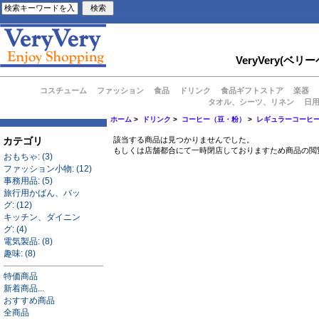
VeryVery
コスチューム
ファッション
食品
ドリンク
食品ギフトストア
楽器
タオル、シーツ、リネン
日
ホーム
>
ドリンク
>
コーヒー（豆・粉）
>
レギュラーコーヒ
カテゴリ
該当する商品は見つかりませんでした。
もしくは店舗都合にて一時閉店しておりますため商品の閲
おもちゃ: (3)
ファッション小物: (12)
事務用品: (5)
旅行用かばん、バッ
グ: (12)
キッチン、ダイニン
グ: (4)
電気製品: (8)
趣味: (8)
特価商品
新着商品...
おすすめ商品
全商品