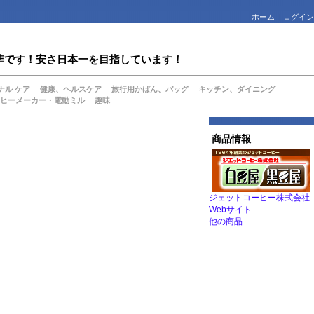
ホーム
|
ログイン
値水準です！安さ日本一を目指しています！
ナル ケア
健康、ヘルスケア
旅行用かばん、バッグ
キッチン、ダイニング
ヒーメーカー・電動ミル
趣味
商品情報
ジェットコーヒー株式会社
Webサイト
他の商品