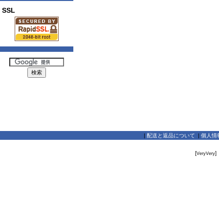
SSL
|
配送と返品について
|
個人情
[
]
VeryVery