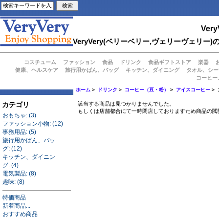
Very
VeryVery(ベリーベリー,ヴェリーヴェ
コスチューム
ファッション
食品
ドリンク
食品ギフトストア
楽器
健康、ヘルスケア
旅行用かばん、バッグ
キッチン、ダイニング
タオル、シー
コーヒー
ホーム
>
ドリンク
>
コーヒー（豆・粉）
>
アイスコーヒー
>
カテゴリ
該当する商品は見つかりませんでした。
もしくは店舗都合にて一時閉店しておりますため商品の閲
おもちゃ: (3)
ファッション小物: (12)
事務用品: (5)
旅行用かばん、バッ
グ: (12)
キッチン、ダイニン
グ: (4)
電気製品: (8)
趣味: (8)
特価商品
新着商品...
おすすめ商品