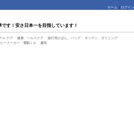
ホーム
|
ログイン
値水準です！安さ日本一を目指しています！
ナル ケア
健康、ヘルスケア
旅行用かばん、バッグ
キッチン、ダイニング
ヒーメーカー・電動ミル
趣味