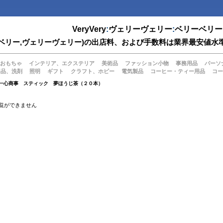
VeryVery
:
ヴェリーヴェリー
:
ベリーベリー
(ベリーベリー,ヴェリーヴェリー)の出店料、および手数料は業界最安
おもちゃ
インテリア、エクステリア
美術品
ファッション小物
事務用品
パーソ
用品、洗剤
照明
ギフト
クラフト、ホビー
電気製品
コーヒー・ティー用品
コー
 一心商事 スティック 夢ほうじ茶（２０本）
覧ができません