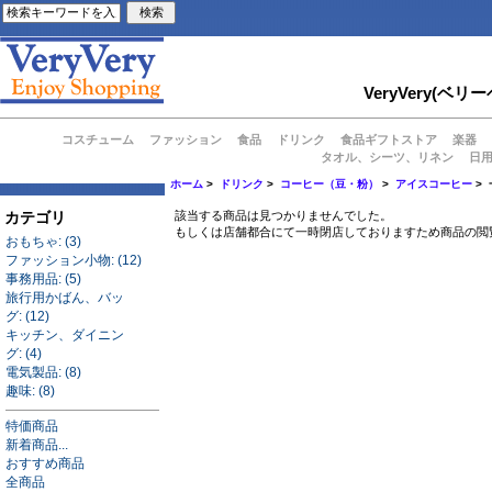
VeryVery
コスチューム
ファッション
食品
ドリンク
食品ギフトストア
楽器
タオル、シーツ、リネン
日
ホーム
>
ドリンク
>
コーヒー（豆・粉）
>
アイスコーヒー
>
カテゴリ
該当する商品は見つかりませんでした。
もしくは店舗都合にて一時閉店しておりますため商品の閲
おもちゃ: (3)
ファッション小物: (12)
事務用品: (5)
旅行用かばん、バッ
グ: (12)
キッチン、ダイニン
グ: (4)
電気製品: (8)
趣味: (8)
特価商品
新着商品...
おすすめ商品
全商品