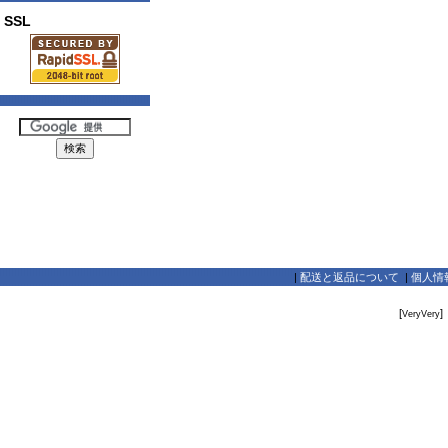
SSL
|
配送と返品について
|
個人情
[
]
VeryVery