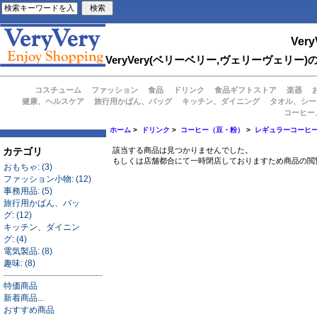
Very
VeryVery(ベリーベリー,ヴェリーヴェ
コスチューム
ファッション
食品
ドリンク
食品ギフトストア
楽器
健康、ヘルスケア
旅行用かばん、バッグ
キッチン、ダイニング
タオル、シー
コーヒー
ホーム
>
ドリンク
>
コーヒー（豆・粉）
>
レギュラーコーヒ
カテゴリ
該当する商品は見つかりませんでした。
もしくは店舗都合にて一時閉店しておりますため商品の閲
おもちゃ: (3)
ファッション小物: (12)
事務用品: (5)
旅行用かばん、バッ
グ: (12)
キッチン、ダイニン
グ: (4)
電気製品: (8)
趣味: (8)
特価商品
新着商品...
おすすめ商品