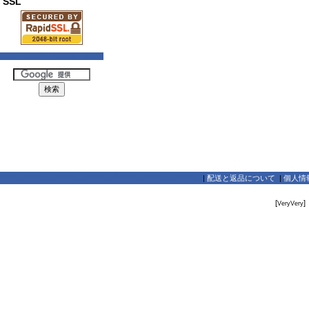
SSL
|
配送と返品について
|
個人情
[
]
VeryVery