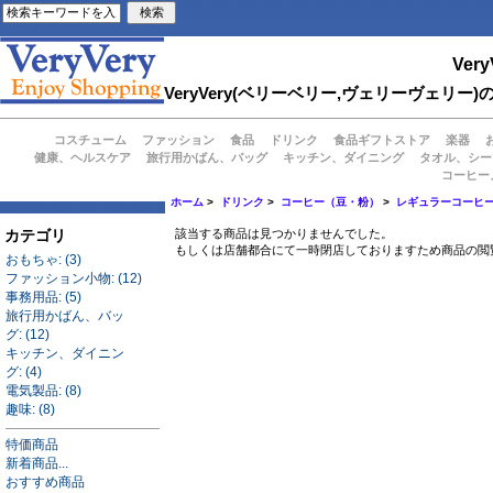
Very
VeryVery(ベリーベリー,ヴェリーヴェ
コスチューム
ファッション
食品
ドリンク
食品ギフトストア
楽器
健康、ヘルスケア
旅行用かばん、バッグ
キッチン、ダイニング
タオル、シー
コーヒー
ホーム
>
ドリンク
>
コーヒー（豆・粉）
>
レギュラーコーヒ
カテゴリ
該当する商品は見つかりませんでした。
もしくは店舗都合にて一時閉店しておりますため商品の閲
おもちゃ: (3)
ファッション小物: (12)
事務用品: (5)
旅行用かばん、バッ
グ: (12)
キッチン、ダイニン
グ: (4)
電気製品: (8)
趣味: (8)
特価商品
新着商品...
おすすめ商品