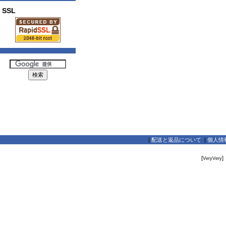
SSL
|
配送と返品について
|
個人情
[
]
VeryVery