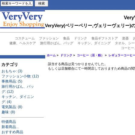
Very
VeryVery(ベリーベリー,ヴェリーヴェ
コスチューム
ファッション
食品
ドリンク
食品ギフトストア
楽器
健康、ヘルスケア
旅行用かばん、バッグ
キッチン、ダイニング
タオル、シー
コーヒー
ホーム
>
ドリンク
>
コーヒー（豆・粉）
>
レギュラーコーヒ
カテゴリ
該当する商品は見つかりませんでした。
もしくは店舗都合にて一時閉店しておりますため商品の閲
おもちゃ: (3)
ファッション小物: (12)
事務用品: (5)
旅行用かばん、バッ
グ: (12)
キッチン、ダイニン
グ: (4)
電気製品: (8)
趣味: (8)
特価商品
新着商品...
おすすめ商品