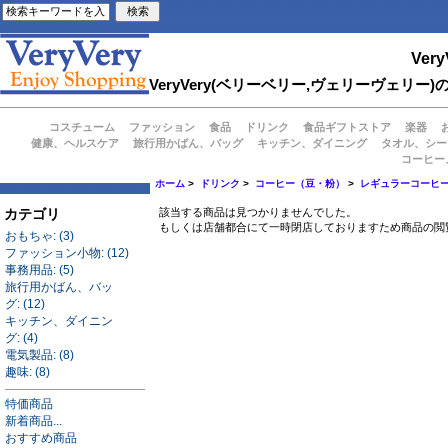
Very
VeryVery(ベリーベリー,ヴェリーヴェ
コスチューム
ファッション
食品
ドリンク
食品ギフトストア
楽器
健康、ヘルスケア
旅行用かばん、バッグ
キッチン、ダイニング
タオル、シー
コーヒー
ホーム
>
ドリンク
>
コーヒー（豆・粉）
>
レギュラーコーヒ
カテゴリ
該当する商品は見つかりませんでした。
もしくは店舗都合にて一時閉店しておりますため商品の閲
おもちゃ: (3)
ファッション小物: (12)
事務用品: (5)
旅行用かばん、バッ
グ: (12)
キッチン、ダイニン
グ: (4)
電気製品: (8)
趣味: (8)
特価商品
新着商品...
おすすめ商品