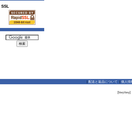
SSL
|
配送と返品について
|
個人情
[
]
VeryVery