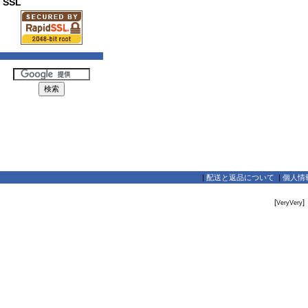
SSL
|
配送と返品について
|
個人情
[
]
VeryVery