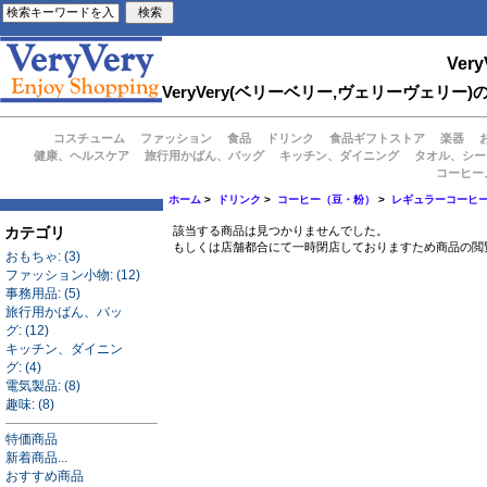
Very
VeryVery(ベリーベリー,ヴェリーヴェ
コスチューム
ファッション
食品
ドリンク
食品ギフトストア
楽器
健康、ヘルスケア
旅行用かばん、バッグ
キッチン、ダイニング
タオル、シー
コーヒー
ホーム
>
ドリンク
>
コーヒー（豆・粉）
>
レギュラーコーヒ
カテゴリ
該当する商品は見つかりませんでした。
もしくは店舗都合にて一時閉店しておりますため商品の閲
おもちゃ: (3)
ファッション小物: (12)
事務用品: (5)
旅行用かばん、バッ
グ: (12)
キッチン、ダイニン
グ: (4)
電気製品: (8)
趣味: (8)
特価商品
新着商品...
おすすめ商品