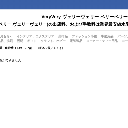
VeryVery
:
ヴェリーヴェリー
:
ベリーベリー
(ベリーベリー,ヴェリーヴェリー)の出店料、および手数料は業界最安
おもちゃ
インテリア、エクステリア
美術品
ファッション小物
事務用品
パーソ
用品、洗剤
照明
ギフト
クラフト、ホビー
電気製品
コーヒー・ティー用品
コー
型 角砂糖（１粒 3.7g） （約270個／１ｋｇ）
覧ができません