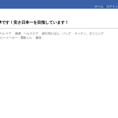
ホーム
|
ログイン
値水準です！安さ日本一を目指しています！
ナル ケア
健康、ヘルスケア
旅行用かばん、バッグ
キッチン、ダイニング
ヒーメーカー・電動ミル
趣味