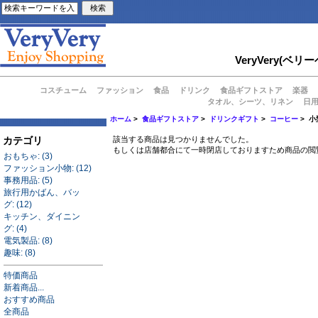
VeryVery
コスチューム
ファッション
食品
ドリンク
食品ギフトストア
楽器
タオル、シーツ、リネン
日
ホーム
>
食品ギフトストア
>
ドリンクギフト
>
コーヒー
> 小
カテゴリ
該当する商品は見つかりませんでした。
もしくは店舗都合にて一時閉店しておりますため商品の閲
おもちゃ: (3)
ファッション小物: (12)
事務用品: (5)
旅行用かばん、バッ
グ: (12)
キッチン、ダイニン
グ: (4)
電気製品: (8)
趣味: (8)
特価商品
新着商品...
おすすめ商品
全商品