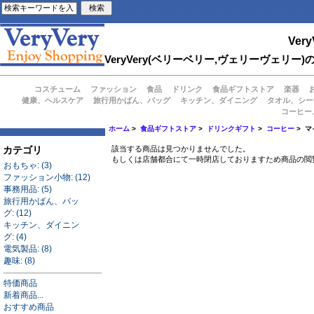
Very
VeryVery(ベリーベリー,ヴェリーヴェ
コスチューム
ファッション
食品
ドリンク
食品ギフトストア
楽器
健康、ヘルスケア
旅行用かばん、バッグ
キッチン、ダイニング
タオル、シー
コーヒー
ホーム
>
食品ギフトストア
>
ドリンクギフト
>
コーヒー
> 
カテゴリ
該当する商品は見つかりませんでした。
もしくは店舗都合にて一時閉店しておりますため商品の閲
おもちゃ: (3)
ファッション小物: (12)
事務用品: (5)
旅行用かばん、バッ
グ: (12)
キッチン、ダイニン
グ: (4)
電気製品: (8)
趣味: (8)
特価商品
新着商品...
おすすめ商品