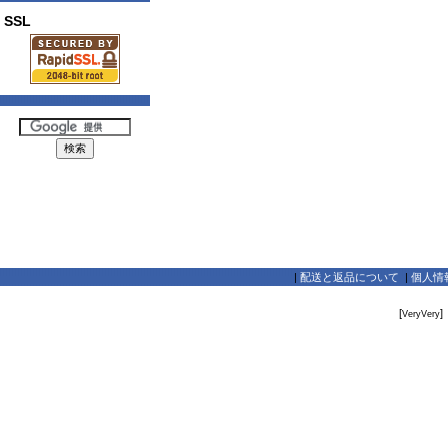
SSL
|
配送と返品について
|
個人情
[
]
VeryVery