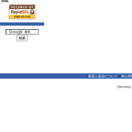
SSL
|
配送と返品について
|
個人情
[
]
VeryVery