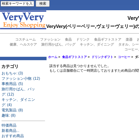
Very
VeryVery(ベリーベリー,ヴェリーヴェ
コスチューム
ファッション
食品
ドリンク
食品ギフトストア
楽器
健康、ヘルスケア
旅行用かばん、バッグ
キッチン、ダイニング
タオル、シー
コーヒー
ホーム
>
食品ギフトストア
>
ドリンクギフト
>
コーヒー
> 
カテゴリ
該当する商品は見つかりませんでした。
もしくは店舗都合にて一時閉店しておりますため商品の閲
おもちゃ: (3)
ファッション小物: (12)
事務用品: (5)
旅行用かばん、バッ
グ: (12)
キッチン、ダイニン
グ: (4)
電気製品: (8)
趣味: (8)
特価商品
新着商品...
おすすめ商品