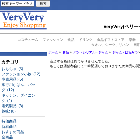
VeryVery
コスチューム
ファッション
食品
ドリンク
食品ギフトストア
楽器
タオル、シーツ、リネン
日
ホーム
>
食品
>
パン・シリアル・ジャム
>
ジャム・はちみつ
カテゴリ
該当する商品は見つかりませんでした。
もしくは店舗都合にて一時閉店しておりますため商品の閲
おもちゃ: (3)
ファッション小物: (12)
事務用品: (5)
旅行用かばん、バッ
グ: (12)
キッチン、ダイニン
グ: (4)
電気製品: (8)
趣味: (8)
特価商品
新着商品...
おすすめ商品
全商品