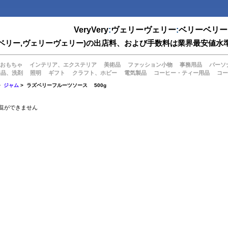
VeryVery
:
ヴェリーヴェリー
:
ベリーベリー
(ベリーベリー,ヴェリーヴェリー)の出店料、および手数料は業界最安
おもちゃ
インテリア、エクステリア
美術品
ファッション小物
事務用品
パーソ
用品、洗剤
照明
ギフト
クラフト、ホビー
電気製品
コーヒー・ティー用品
コー
>
ジャム
> ラズベリーフルーツソース 500g
覧ができません