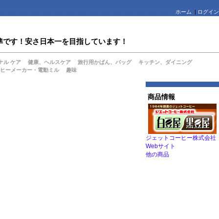
ホーム
|
ログイン
値水準です！安さ日本一を目指しています！
ナル ケア
健康、ヘルスケア
旅行用かばん、バッグ
キッチン、ダイニング
ヒーメーカー・電動ミル
趣味
商品情報
ジェットコーヒー株式会社
Webサイト
他の商品